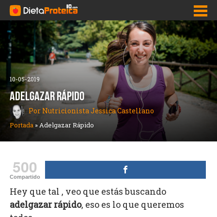
Inicio
Adelgazar Rápido
10-05-2019
Dietas para bajar de peso
ADELGAZAR RÁPIDO
Por Nutricionista Jessica Castellano
Pastillas para adelgazar y bajar de peso
Portada
»
Adelgazar Rápido
Como bajar la panza
Quemadores de grasa
500
Nutrición
Compartido
Hey que tal , veo que estás buscando
adelgazar rápido
, eso es lo que queremos