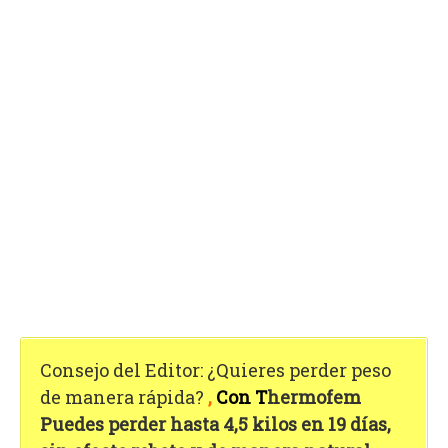
Consejo del Editor: ¿Quieres perder peso
de manera rápida?
,
Con T
hermofem
Puedes perder hasta 4,5 kilos en 19 días,