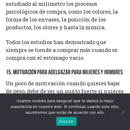
estudiado al milímetro los procesos
psicológicos de compra, como los colores, la
forma de los envases, la posición de los
productos, los olores y hasta la música.
Todos los estudios han demostrado que
siempre se tiende a comprar más cuando se
compra con el estómago vacío.
15. MOTIVACIÓN PARA ADELGAZAR PARA MUJERES Y HOMBRES
Un poco de motivación cuando quieres bajar
de peso, debe de ser un punto fuerte si quieres
llegar a la meta:
Usamos cookies para asegurar que te damos la mejor
experiencia en nuestra web. Si continúas usando este sitio,
asumiremos que estás de acuerdo con ello.
Hazte una foto de cuerpo entero antes de
empezar la dieta
Aceptar