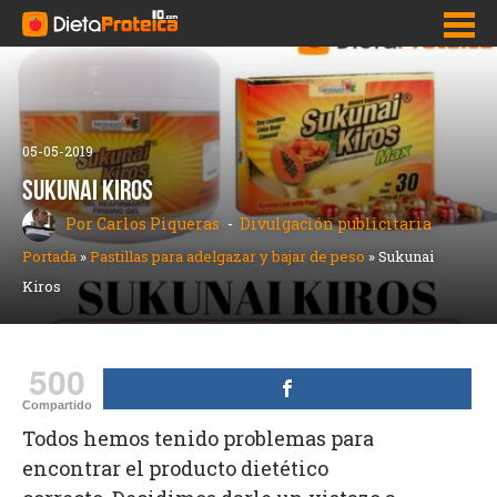
Inicio
05-05-2019
Adelgazar Rápido
SUKUNAI KIROS
Dietas para bajar de peso
Por Carlos Piqueras
Divulgación publicitaria
Portada
»
Pastillas para adelgazar y bajar de peso
»
Sukunai
Pastillas para adelgazar y bajar de peso
Kiros
Como bajar la panza
Quemadores de grasa
500
Nutrición
Compartido
Todos hemos tenido problemas para
encontrar el producto dietético