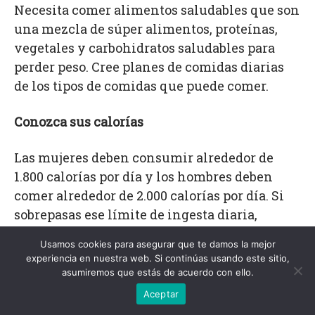
Necesita comer alimentos saludables que son
una mezcla de súper alimentos, proteínas,
vegetales y carbohidratos saludables para
perder peso. Cree planes de comidas diarias
de los tipos de comidas que puede comer.
Conozca sus calorías
Las mujeres deben consumir alrededor de
1.800 calorías por día y los hombres deben
comer alrededor de 2.000 calorías por día. Si
sobrepasas ese límite de ingesta diaria,
terminarás engordando. Puede ser difícil
Usamos cookies para asegurar que te damos la mejor
tratar de calcular cuánto debe comer por
experiencia en nuestra web. Si continúas usando este sitio,
día. Si permanece dentro de su límite y hace
asumiremos que estás de acuerdo con ello.
ejercicio, verá resultados y perderá peso.
Aceptar