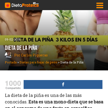
Inicio
Adelgazar Rápido
09-02-2019
Dietas para bajar de peso
DIETA DE LA PIÑA
Por Carlos Piqueras
Pastillas para adelgazar y bajar de peso
Portada
»
Dietas para bajar de peso
»
Dieta de la Piña
Como bajar la panza
Quemadores de grasa
1000
Nutrición
Compartido
La dieta de la piña es una de las más
conocidas.
Esta es una mono-dieta que se basa