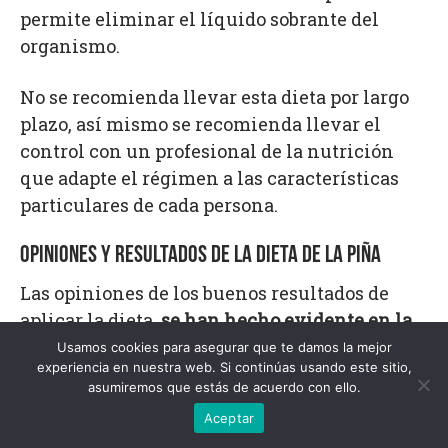
permite eliminar el líquido sobrante del
organismo.
No se recomienda llevar esta dieta por largo
plazo, así mismo se recomienda llevar el
control con un profesional de la nutrición
que adapte el régimen a las características
particulares de cada persona.
OPINIONES Y RESULTADOS DE LA DIETA DE LA PIÑA
Las opiniones de los buenos resultados de
aplicar la dieta,
se han hecho evidente en la
mayoría de los casos.
Es por eso que, en esta
Usamos cookies para asegurar que te damos la mejor
experiencia en nuestra web. Si continúas usando este sitio,
sección, se va destacar lo que opinan algunas
asumiremos que estás de acuerdo con ello.
personas acerca de la dieta y los resultados
Aceptar
que han obtenido por hacerla: