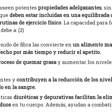
oseen potentes
propiedades adelgazantes
, si
 que
deben estar incluidas en una equilibrada 
utinas de ejercicio físico
. La capacidad para f
debe a: (2)
nido de fibra las convierte en
un alimento ma
fecho por más tiempo y reducir el apetito.
roceso de
quemar grasa
y aumentar los niveles
ntes y
contribuyen a la reducción de los nivel
o en la sangre.
sticas
diuréticas y depurativas facilitan la el
iduos
en tu cuerpo. Además, ayudan a combatir