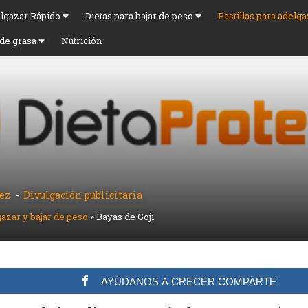
lgazar Rápido
Dietas para bajar de peso
Pastillas para adelg
de grasa
Nutrición
lez
Divulgación publicitaria
gazar y bajar de peso
»
Bayas de Goji
AYÚDANOS A CRECER COMPARTE