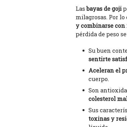
Las
bayas de goji
p
milagrosas. Por lo
y combinarse con r
pérdida de peso se 
Su buen conte
sentirte satis
Aceleran el p
cuerpo.
Son antioxida
colesterol mal
Sus caracterí
toxinas y res