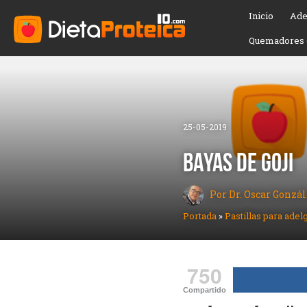
Inicio
Ade
Quemadores 
25-05-2019
BAYAS DE GOJI
Por Dr. Oscar Gonzá
Portada
»
Pastillas para adel
750
Compartido