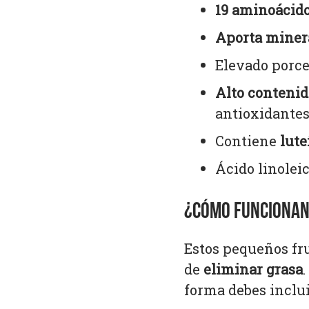
19 aminoácid
Aporta miner
Elevado porce
Alto contenid
antioxidantes
Contiene
lute
Ácido linoleic
¿CÓMO FUNCIONAN 
Estos pequeños fru
de
eliminar grasa
forma debes incluir