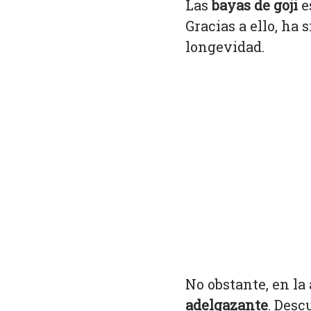
Las
bayas de goji
e
Gracias a ello, ha 
longevidad.
No obstante, en l
adelgazante
. Des