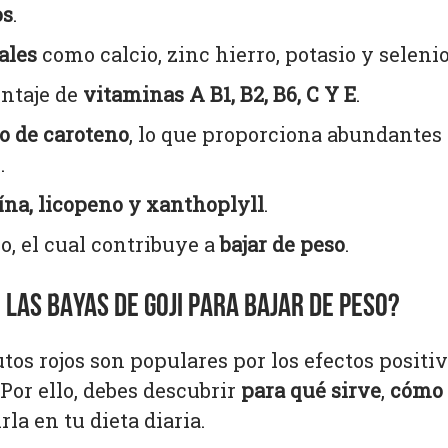
os
.
ales
como calcio, zinc hierro, potasio y selenio
ntaje de
vitaminas A B1, B2, B6, C Y E
.
o de caroteno
, lo que proporciona abundantes
.
ína, licopeno y xanthoplyll
.
o, el cual contribuye a
bajar de peso
.
LAS BAYAS DE GOJI PARA BAJAR DE PESO?
tos rojos son populares por los efectos positi
. Por ello, debes descubrir
para qué sirve
,
cómo 
la en tu dieta diaria.