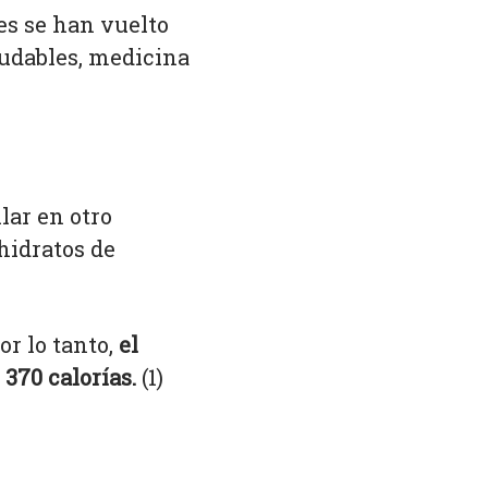
es se han vuelto
udables, medicina
llar en otro
hidratos de
or lo tanto,
el
 370 calorías.
(1)