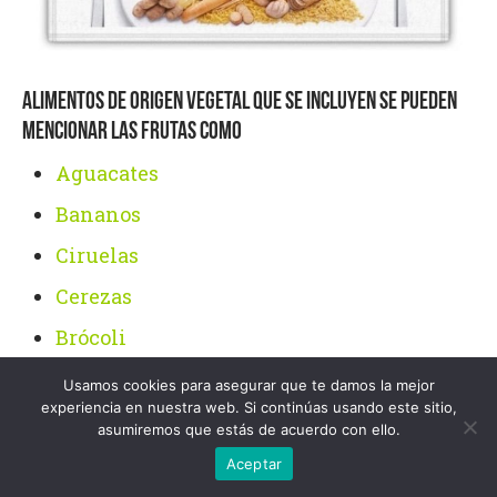
ALIMENTOS DE ORIGEN VEGETAL QUE SE INCLUYEN SE PUEDEN
MENCIONAR LAS FRUTAS COMO
Aguacates
Bananos
Ciruelas
Cerezas
Brócoli
Zanahoria
Usamos cookies para asegurar que te damos la mejor
experiencia en nuestra web. Si continúas usando este sitio,
Papa
asumiremos que estás de acuerdo con ello.
Lechuga
Aceptar