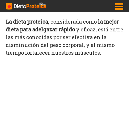
La dieta proteica
, considerada como
la mejor
dieta para adelgazar rápido
y eficaz, está entre
Inicio
las más conocidas por ser efectiva en la
Adelgazar Rápido
disminución del peso corporal, y al mismo
tiempo fortalecer nuestros músculos.
Dietas para bajar de peso
Pastillas para adelgazar y bajar de peso
Como bajar la panza
Quemadores de grasa
Nutrición