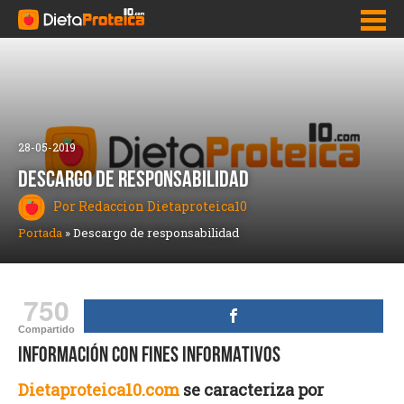
Inicio
Adelgazar Rápido
28-05-2019
Dietas para bajar de peso
DESCARGO DE RESPONSABILIDAD
Por Redaccion Dietaproteica10
Pastillas para adelgazar y bajar de peso
Portada
»
Descargo de responsabilidad
Como bajar la panza
Quemadores de grasa
750
Nutrición
Compartido
INFORMACIÓN CON FINES INFORMATIVOS
Dietaproteica10.com
se caracteriza por