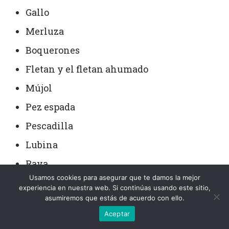
Gallo
Merluza
Boquerones
Fletan y el fletan ahumado
Mújol
Pez espada
Pescadilla
Lubina
Raya
Usamos cookies para asegurar que te damos la mejor
Salmón ahumado
experiencia en nuestra web. Si continúas usando este sitio,
asumiremos que estás de acuerdo con ello.
sardina
Aceptar
Rodaballo