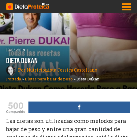
Inicio
Adelgazar Rápido
13-05-2019
Dietas para bajar de peso
DIETA DUKAN
Por Nutricionista Jessica Castellano
Pastillas para adelgazar y bajar de peso
Portada
»
Dietas para bajar de peso
»
Dieta Dukan
Como bajar la panza
Quemadores de grasa
500
Nutrición
Compartido
Las dietas son utilizadas como métodos para
bajar de peso y entre una gran cantidad de