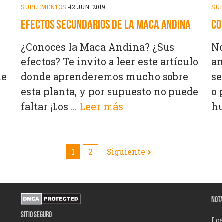
SUPLEMENTOS
-
12 JUN. 2019
SU
EFECTOS SECUNDARIOS DE LA MACA ANDINA
CO
¿Conoces la Maca Andina? ¿Sus
No
efectos? Te invito a leer este artículo
an
ne
donde aprenderemos mucho sobre
se
esta planta, y por supuesto no puede
o 
faltar ¡Los ...
Leer más
hu
1
2
Siguiente
NOT
SITIO SEGURO
Los