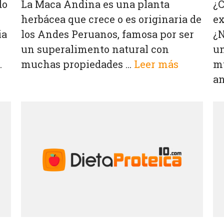
do
La Maca Andina es una planta
¿C
herbácea que crece o es originaria de
ex
ia
los Andes Peruanos, famosa por ser
¿N
un superalimento natural con
un
.
muchas propiedades ...
Leer más
mu
an