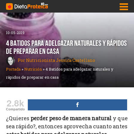
Inicio
10-05-2019
4 BATIDOS PARA ADELGAZAR NATURALES Y RÁPIDOS
Adelgazar Rápido
DE PREPARAR EN CASA
Dietas para bajar de peso
Por Nutricionista Jessica Castellano
Portada
»
Nutrición
»
4 Batidos para adelgazar naturales y
Pastillas para adelgazar y bajar de peso
rápidos de preparar en casa
Como bajar la panza
Quemadores de grasa
2.8k
Nutrición
Compartido
¿Quieres
perder peso de manera natural
y que
sea rápido?, entonces aprovecha cuanto antes