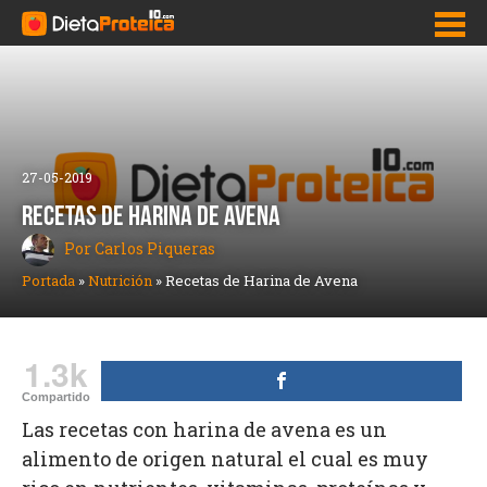
Inicio
Adelgazar Rápido
27-05-2019
Dietas para bajar de peso
RECETAS DE HARINA DE AVENA
Por Carlos Piqueras
Pastillas para adelgazar y bajar de peso
Portada
»
Nutrición
»
Recetas de Harina de Avena
Como bajar la panza
Quemadores de grasa
1.3k
Nutrición
Compartido
Las recetas con harina de avena es un
alimento de origen natural el cual es muy