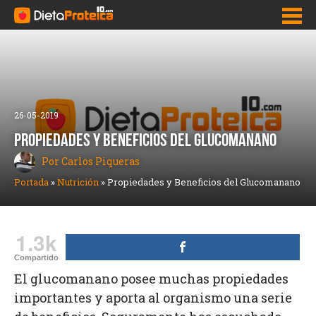
Inicio
Adelgazar Rápido
26-05-2019
Dietas para bajar de peso
PROPIEDADES Y BENEFICIOS DEL GLUCOMANANO
Por Carlos Piqueras
Pastillas para adelgazar y bajar de peso
Portada
»
Nutrición
»
Propiedades y Beneficios del Glucomanano
Como bajar la panza
Quemadores de grasa
1.3k
Nutrición
Compartido
El glucomanano posee muchas propiedades
importantes y aporta al organismo una serie